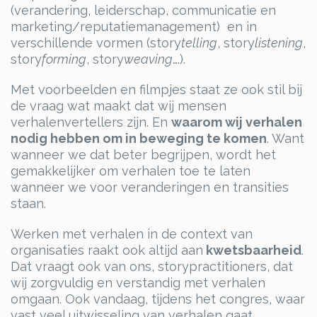
(verandering, leiderschap, communicatie en
marketing/reputatiemanagement) en in
verschillende vormen (story
telling
, story
listening
,
story
forming
, story
weaving
….).
Met voorbeelden en filmpjes staat ze ook stil bij
de vraag wat maakt dat wij mensen
verhalenvertellers zijn. En
waarom wij verhalen
nodig hebben om in beweging te komen
. Want
wanneer we dat beter begrijpen, wordt het
gemakkelijker om verhalen toe te laten
wanneer we voor veranderingen en transities
staan.
Werken met verhalen in de context van
organisaties raakt ook altijd aan
kwetsbaarheid
.
Dat vraagt ook van ons, storypractitioners, dat
wij zorgvuldig en verstandig met verhalen
omgaan. Ook vandaag, tijdens het congres, waar
vast veel uitwisseling van verhalen gaat