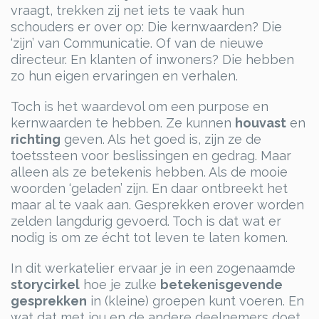
vraagt, trekken zij net iets te vaak hun
schouders er over op: Die kernwaarden? Die
‘zijn’ van Communicatie. Of van de nieuwe
directeur. En klanten of inwoners? Die hebben
zo hun eigen ervaringen en verhalen.
Toch is het waardevol om een purpose en
kernwaarden te hebben. Ze kunnen
houvast
en
richting
geven. Als het goed is, zijn ze de
toetssteen voor beslissingen en gedrag. Maar
alleen als ze betekenis hebben. Als de mooie
woorden ‘geladen’ zijn. En daar ontbreekt het
maar al te vaak aan. Gesprekken erover worden
zelden langdurig gevoerd. Toch is dat wat er
nodig is om ze écht tot leven te laten komen.
In dit werkatelier ervaar je in een zogenaamde
storycirkel
hoe je zulke
betekenisgevende
gesprekken
in (kleine) groepen kunt voeren. En
wat dat met jou en de andere deelnemers doet.