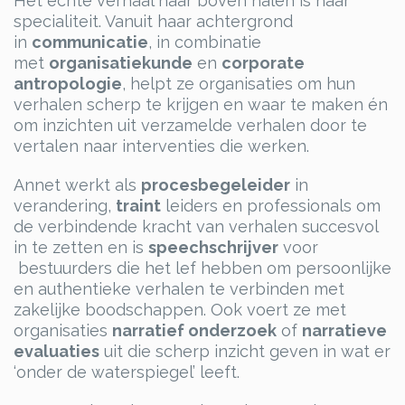
Het echte verhaal naar boven halen is haar
specialiteit. Vanuit haar achtergrond
in
communicatie
, in combinatie
met
organisatiekunde
en
corporate
antropologie
, helpt ze organisaties om hun
verhalen scherp te krijgen en waar te maken én
om inzichten uit verzamelde verhalen door te
vertalen naar interventies die werken.
Annet werkt als
procesbegeleider
in
verandering,
traint
leiders en professionals om
de verbindende kracht van verhalen succesvol
in te zetten en is
speechschrijver
voor
bestuurders die het lef hebben om persoonlijke
en authentieke verhalen te verbinden met
zakelijke boodschappen. Ook voert ze met
organisaties
narratief onderzoek
of
narratieve
evaluaties
uit die scherp inzicht geven in wat er
‘onder de waterspiegel’ leeft.