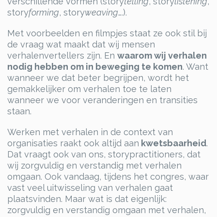
verschillende vormen (story
telling
, story
listening
,
story
forming
, story
weaving
….).
Met voorbeelden en filmpjes staat ze ook stil bij
de vraag wat maakt dat wij mensen
verhalenvertellers zijn. En
waarom wij verhalen
nodig hebben om in beweging te komen
. Want
wanneer we dat beter begrijpen, wordt het
gemakkelijker om verhalen toe te laten
wanneer we voor veranderingen en transities
staan.
Werken met verhalen in de context van
organisaties raakt ook altijd aan
kwetsbaarheid
.
Dat vraagt ook van ons, storypractitioners, dat
wij zorgvuldig en verstandig met verhalen
omgaan. Ook vandaag, tijdens het congres, waar
vast veel uitwisseling van verhalen gaat
plaatsvinden. Maar wat is dat eigenlijk:
zorgvuldig en verstandig omgaan met verhalen,